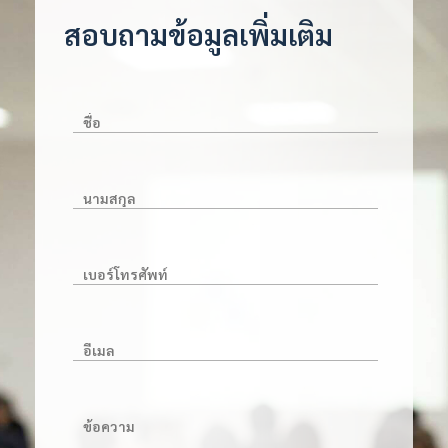
สอบถามข้อมูลเพิ่มเติม