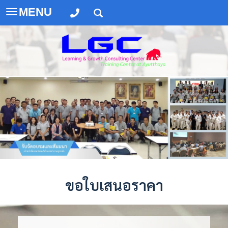
MENU
Toggle
navigation
ขอใบเสนอราคา